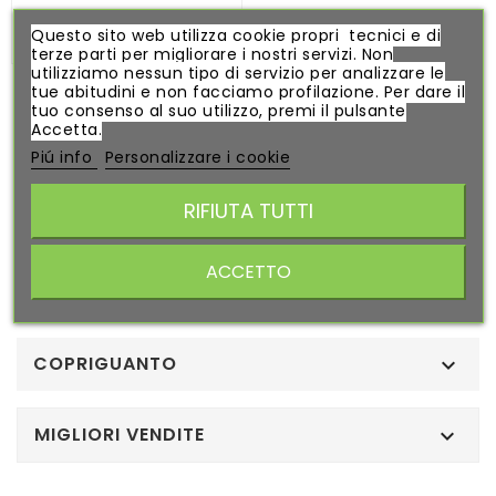
Questo sito web utilizza cookie propri tecnici e di
terze parti per migliorare i nostri servizi. Non
utilizziamo nessun tipo di servizio per analizzare le
GUANTO ALPINESTARS
tue abitudini e non facciamo profilazione. Per dare il
CROSS...
tuo consenso al suo utilizzo, premi il pulsante
Accetta.
20,00 €
Piú info
Personalizzare i cookie
RIFIUTA TUTTI
ACCETTO
Visualizzati 1-1 su 1 articoli
COPRIGUANTO

MIGLIORI VENDITE
