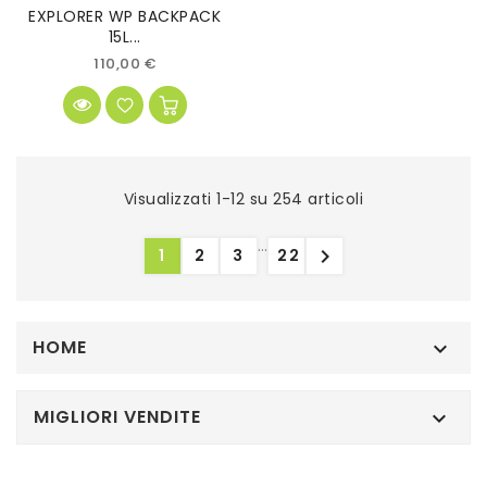
EXPLORER WP BACKPACK
15L...
110,00 €
Visualizzati 1-12 su 254 articoli
…

1
2
3
22
HOME

MIGLIORI VENDITE
