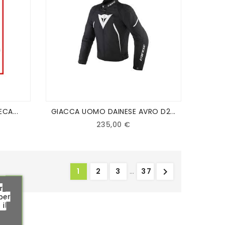
CA...
GIACCA UOMO DAINESE AVRO D2...
235,00 €

1
2
3
…
37
r
per
il