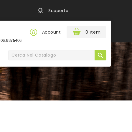
Supporto
Account
0 Item
e
06.9875406
