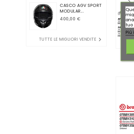
CASCO AGV SPORT
Que
MODULAR...
migl
400,00 €
ana
tuo
Piú

TUTTE LE MIGLIORI VENDITE
PAS