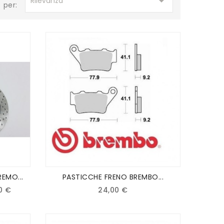

Rilevanza
per:
EMO...
PASTICCHE FRENO BREMBO...
0 €
24,00 €