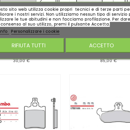
sto sito web utilizza cookie propri tecnici e di terze parti pe
iorare i nostri servizi. Non utilizziamo nessun tipo di servizio 
lizzare le tue abitudini e non facciamo profilazione. Per dare 
 consenso al suo utilizzo, premi il pulsante Accetta.
 info
Personalizzare i cookie
RIFIUTA TUTTI
ACCETTO
TICCHE FRENO BREMBO...
PASTICCHE FRENO BREMB
30,00 €
85,00 €