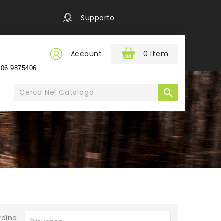
Supporto
Account
0 Item
e
06.9875406

rdina