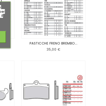
r
per
il
O...
PASTICCHE FRENO BREMBO...
35,00 €