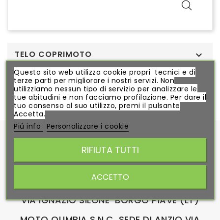
TELO COPRIMOTO

Questo sito web utilizza cookie propri tecnici e di
terze parti per migliorare i nostri servizi. Non
MIGLIORI VENDITE

utilizziamo nessun tipo di servizio per analizzare le
tue abitudini e non facciamo profilazione. Per dare il
tuo consenso al suo utilizzo, premi il pulsante
Accetta.
Piú info
Personalizzare i cookie
RIFIUTA TUTTI
ACCETTO
PICA MOTO VIA PONTINA KM.66.670 ANGOLO
VIA IGNAZIO SILONE BORGO PIAVE (LT)
MOTO OLIMPIA S.N.C SEDE DI ANZIO VIA