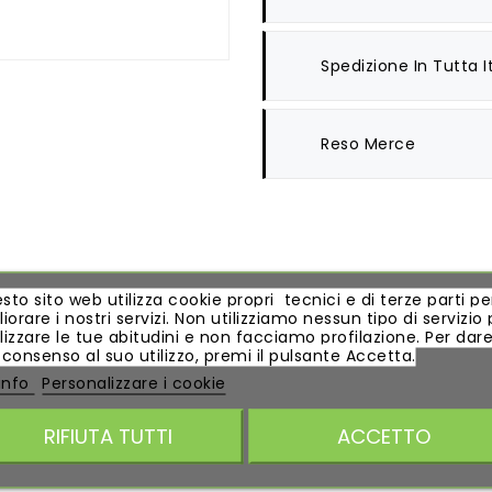
Spedizione In Tutta It
Reso Merce
DESCRIZIONE
DETTAGLI DEL PRODOTTO
sto sito web utilizza cookie propri tecnici e di terze parti pe
iorare i nostri servizi. Non utilizziamo nessun tipo di servizio 
lizzare le tue abitudini e non facciamo profilazione. Per dare 
 consenso al suo utilizzo, premi il pulsante Accetta.
 info
Personalizzare i cookie
5
RIFIUTA TUTTI
ACCETTO