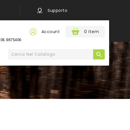
Supporto
Account
0 Item
e
06.9875406

O R 125