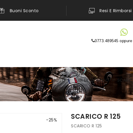
Buoni Sconto
Resi E Rimborsi
0773.489545 oppur
ACCESSORI
PARTI MOTO
TUBI DI SCARICO
SCARIC
SCARICO R 125
-25%
SCARICO R 125