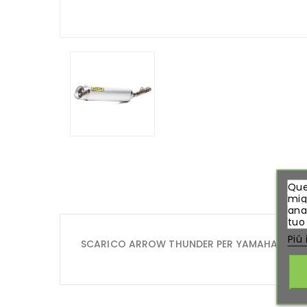
Que
migl
ana
tuo
Piú
SCARICO ARROW THUNDER PER YAMAHA R 12