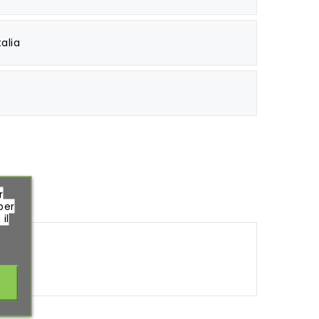
alia
r
per
il